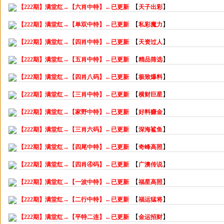
【
】
【222期】满堂红→【六肖中特】←已更新
天子出彩
【
】
【222期】满堂红→【单双中特】←已更新
私彩魔力
【
】
【222期】满堂红→【四肖中特】←已更新
天资过人
【
】
【222期】满堂红→【五肖中特】←已更新
精品筛选
【
】
【222期】满堂红→【四肖八码】←已更新
极致爆料
【
】
【222期】满堂红→【三肖中特】←已更新
横财巨星
【
】
【222期】满堂红→【家野中特】←已更新
好料赚金
【
】
【222期】满堂红→【三肖六码】←已更新
深海鲨鱼
【
】
【222期】满堂红→【四尾中特】←已更新
奇峰高照
【
】
【222期】满堂红→【四肖④码】←已更新
广澳传说
【
】
【222期】满堂红→【一波中特】←已更新
福星高照
【
】
【222期】满堂红→【二行中特】←已更新
福运猛将
【
】
【222期】满堂红→【平特二连】←已更新
金运招财