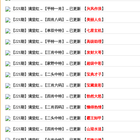
【
】
【221期】满堂红→【平特一肖】←已更新
兴风作浪
【
】
【221期】满堂红→【四肖八码】←已更新
美丽人生
【
】
【221期】满堂红→【单双中特】←已更新
七星玄机
【
】
【221期】满堂红→【平特一肖】←已更新
高级助理
【
】
【221期】满堂红→【三肖中特】←已更新
发财大哥
【
】
【221期】满堂红→【家野中特】←已更新
超级中彩
【
】
【221期】满堂红→【二头中特】←已更新
宝典才子
【
】
【221期】满堂红→【三肖六码】←已更新
宝藏皇彩
【
】
【221期】满堂红→【四肖中特】←已更新
勃然大怒
【
】
【221期】满堂红→【二肖四码】←已更新
懒得热情
【
】
【221期】满堂红→【二头中特】←已更新
霸王卸甲
【
】
【221期】满堂红→【四肖中特】←已更新
山迎水送
【
】