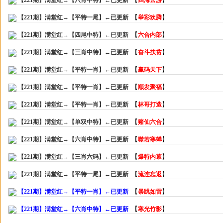
【221期】满堂红→【六肖中特】←已更新
四海云游
【
】
【221期】满堂红→【平特一尾】←已更新
举彩欢腾
【
】
【221期】满堂红→【四尾中特】←已更新
六合内部
【
】
【221期】满堂红→【三肖中特】←已更新
奋斗扶贫
【
】
【221期】满堂红→【平特一肖】←已更新
赢码天下
【
】
【221期】满堂红→【平特一肖】←已更新
顺发聚福
【
】
【221期】满堂红→【平特一肖】←已更新
林哥打造
【
】
【221期】满堂红→【单双中特】←已更新
赌仙六合
【
】
【221期】满堂红→【六肖中特】←已更新
噤若寒蝉
【
】
【221期】满堂红→【三肖六码】←已更新
爆特内幕
【
】
【221期】满堂红→【平特一尾】←已更新
流连忘返
【
】
【221期】满堂红→【平特一肖】←已更新
暴跳如雷
【
】
【221期】满堂红→【六肖中特】←已更新
寒光竹影