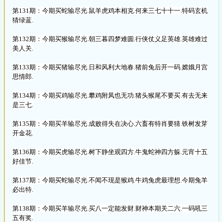
第131期：今期买蛇输尽光.鼠羊虎鸡本相克.何来三七十十一.特码玄机
猜绿蓝.
第132期：今期买猴输尽光.朝三暮四梦难圆.行侠仗义足英雄.英雄难过
美人关.
第133期：今期买猪输尽光.日和风利大地春.猪前兔后开一码.嫦娥月宫
思情郎.
第134期：今期买鸡输尽光.攀鸡附凤也无功.猪头猴尾不要买.有去无来
是三七.
第135期：今期买羊输尽光.成败得失在决心.六畜有特肖要猜.铁树发芽
开金花.
第136期：今期买虎输尽光.树下静坐观四方.牛鬼蛇神四方躲.元宵十五
好佳节.
第137期：今期买蛇输尽光.不闻不现是猴鸡.牛鸡兔虎最理想.今期兔羊
必出特.
第138期：今期买羊输尽光.买八一定能发财.财神本期关二六.一码吼三
五有奖.