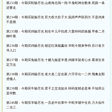
第233期：今期买蛇输尽光.山南海北闯一闯.牛鬼蛇神合数来.死路一条
还要走.
第234期：今期买鼠输尽光.官大权大肚子大.鼠蹄声声跃四方.不是鸡来
不是猪.
第235期：今期买鸡输尽光.初生牛儿不怕虎.六畜特码四条腿.早春二月
柳叶垂.
第236期：今期买鸡输尽光.锁定红珠能赢你.羊蛇今期来争特.百计各方
寻入口.
第237期：今期买兔输尽光.十赌九输是羊透.鸡猪羊鼠有心水.看准生肖
定万达.
第238期：今期买鸡输尽光.老大老二定在家.六字开出一二伴.飛禽走獸
虎傷人.
第239期：今期买牛输尽光.君子之交淡如水.特码发财必是单.不知所云
是何数.
第240期：今期买羊输尽光.一言必中在掌中.牛蛇羊猪中生肖.力大似牛
二当三.