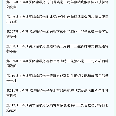
第005期：今期买猪输尽光.冷门号码是三六.羊鼠猪虎猴有特.相扶持逢
凶化吉.
第006期：今期买鸡输尽光.时来运转必中金.特码就是兔四八.情人眼里
出西施.
第007期：今期买虎输尽光.农民视它家中宝.特码可能是鼠猪.一等奖我
很坚强.
第008期：今期买鸡输尽光.豆蔻梢头二月初.十二生肖排弟六.白姐透特
都不要.
第009期：今期买猪输尽光.春秋生肖有特出.蛇酒不是三十九.石矾西畔
问渔船.
第010期：今期买鸡输尽光.一夜醒来成富翁.牛郎织女配和谐.玉手和煙
弄一枝.
第011期：今期买鸡输尽光.子午瑶草绿未衰.鸡飞鸡跳勐虎来.今年生肖
重肖多.
第012期：今期买羊输尽光.汉前将军多说法.特码二九合数双.只等四七
迅速来.