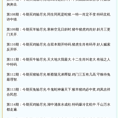
匆匆去.
第108期：今期买鸡输尽光.同生同死是蛇猪.一特一肖定不变.特码玄机
诗中猜.
第109期：今期买羊输尽光.寒林空见日斜时.猪牛猪虎鸡肖好.斜月三更
门关开.
第110期：今期买鸡输尽光.合双本期开特码.猪虎生肖有码寻.好人贼索
反开怀.
第111期：今期买牛输尽光.天大地大我最大.十二生肖叫老大.有福之人
中特码.
第112期：今期买猪输尽光.斬蔡陽兄弟釋疑.鸡门三五有几高.守株待兔
最理智.
第113期：今期买兔输尽光.牛鬼蛇神遍天下.猴羊猪鸡必中奖.鸡凤吉祥
合民想.
第114期：今期买鸡输尽光.湖中涌泉水成柱.特码爆冷玄机中.千山万水
都走遍.