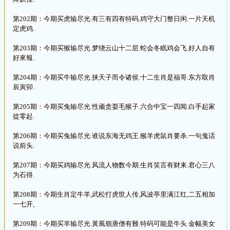
第202期：今期买虎输尽光.有三有四有特码.鸡守大门整日闲.一片天机
定虎鸡.
第203期：今期买猴输尽光.梦绕云山十二层.蛇会冬眠鸡会飞.好人自有
好來報.
第204期：今期买牛输尽光.挟天子而令诸侯.十二生肖是福哥.东方取肖
辰寅卯.
第205期：今期买兔输尽光.性顽贪耍毛猴子.六合中宝一四闻.白手起家
從零起.
第206期：今期买兔输尽光.谁说东海无鸡王.猴羊虎鼠肖要杀.一句鬼话
说前头.
第207期：今期买鸡输尽光.风流人物数今期.生肖笑言有财来.君心三八
为石得.
第208期：今期生肖定牛羊,武松打虎世人传,风波亭里满江红,二五相加
一七开,
第209期：今期买羊输尽光.黃風嶺唐僧有難.特码可能是牛头.金幅美女