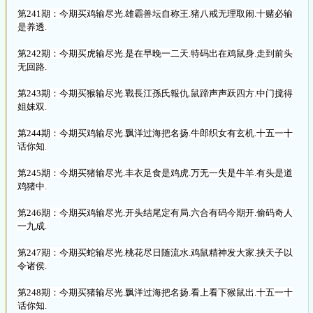
第241期：今期买鸡输尽光.雄霸兽坛自称王.猪八戒无理取闹.十赌必输
是养透.
第242期：今期买虎输尽光.是在早晚一二天.特码出在鸡鼠身.走到前头
无回路.
第243期：今期买猴输尽光.戰長江孫氏報仇.鼠蹄声声跃四方.中门搅得
姐妹双.
第244期：今期买鸡输尽光.飘洋过海把名扬.牛郎织女有玄机.十五一十
话你知.
第245期：今期买猪输尽光.丰衣足食是鸡虎.万无一失是牛羊.有头是道
鸡猪中.
第246期：今期买鸡输尽光.开头结尾定有局.六合有码今期开.偷码奇人
一九成.
第247期：今期买蛇输尽光.桃花尽日随流水.鸡鼠精神发大家.挟天子以
令诸侯.
第248期：今期买猪输尽光.飘洋过海把名扬.看上看下猴鼠出.十五一十
话你知.