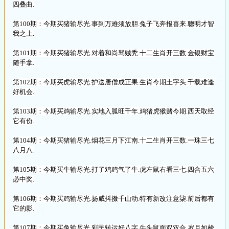
四叠曲.
第100期：今期买猪输尽光.事到万难须放胆.兔子飞奔报喜来.聰明才智
我之上.
第101期：今期买猪输尽光.对着和尚骂贼秃.十二生肖开三数.金银财宝
随手拿.
第102期：今期买虎输尽光.护送唐僧成正果.生肖今期土字头.千载难逢
好机会.
第103期：今期买鸡输尽光.实地入胍旺千年.鸡猪虎猴赌今期.西天取经
它有份.
第104期：今期买猪输尽光.烟花三月下江南.十二生肖开三数.一珠三七
八月八.
第105期：今期买牛输尽光.打了鸡鸡气了牛.虎左鼠右看三七.四合五六
必中奖.
第106期：今期买鸡输尽光.扬威抖擞千山动.特有新改注意柒.前后都有
它的影.
第107期：今期买兔输尽光.彩民转运好八字.牛头鼠面双双合.岁月如梭