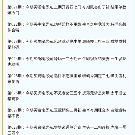
第021期：今期买猴输尽光.上期开得四七门.今期鼠会出了错.结果单数
爆冷门.
第022期：今期买牛输尽光.鸡猪照样不用防.生肖之中我算大.特码合想
你会猜.
第023期：今期买羊输尽光.风吹草动见牛羊.鸡随梗上打三回.成雙成對
是好碼.
第024期：今期买兔输尽光.冷码一二今期开.牛郎织女结夫妻.一生误我
也聪明.
第025期：今期买鸡输尽光.遇目不忘脑里藏.特码今期定二七.嘴尖齿利
东复西.
第026期：今期买虎输尽光.不见老猪三五个.虎落无势是穷期.太平盛世
猪鸡欢.
第027期：今期买猪输尽光.豆蔻梢头二月初.生肖今期旺金木.白姐透特
都不要.
第028期：今期买猪输尽光.雙雙來遲莫介意.羊头一二相连根.内坑一蛋
三四个.