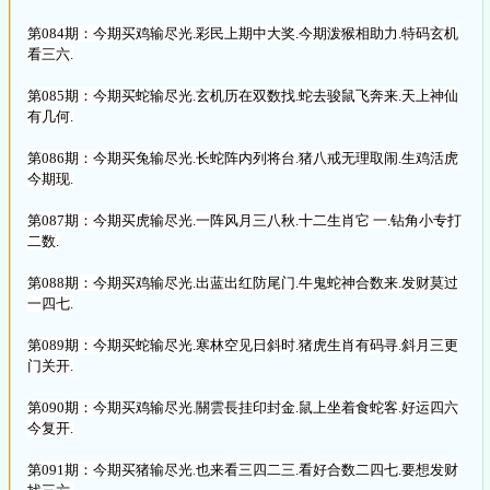
第084期：今期买鸡输尽光.彩民上期中大奖.今期泼猴相助力.特码玄机
看三六.
第085期：今期买蛇输尽光.玄机历在双数找.蛇去骏鼠飞奔来.天上神仙
有几何.
第086期：今期买兔输尽光.长蛇阵内列将台.猪八戒无理取闹.生鸡活虎
今期现.
第087期：今期买虎输尽光.一阵风月三八秋.十二生肖它 一.钻角小专打
二数.
第088期：今期买鸡输尽光.出蓝出红防尾门.牛鬼蛇神合数来.发财莫过
一四七.
第089期：今期买蛇输尽光.寒林空见日斜时.猪虎生肖有码寻.斜月三更
门关开.
第090期：今期买鸡输尽光.關雲長挂印封金.鼠上坐着食蛇客.好运四六
今复开.
第091期：今期买猪输尽光.也来看三四二三.看好合数二四七.要想发财