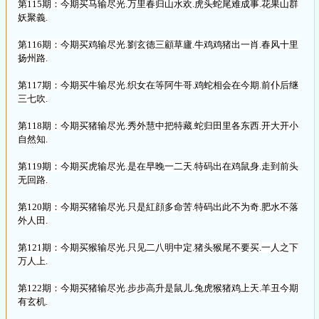
第115期：今期买马输尽光.万里春归山水欢.虎头蛇尾难成事.花果山群
妖聚義.
第116期：今期买鸡输尽光.劉玄德三顧草廬.牛鸡鸡猪出一肖.春风十里
扬州路.
第117期：今期买牛输尽光.织女在等阿牛哥.鸡蛇相会在今期.前仆后继
三七吹.
第118期：今期买猪输尽光.秀外慧中把特藏.蛇归田里各东西.开大开小
自然知.
第119期：今期买虎输尽光.是在早晚一二天.特码出在鸡鼠身.走到前头
无回路.
第120期：今期买猪输尽光.只是紅顔多命苦.特码出此不为奇.肥水不落
外人田.
第121期：今期买猴输尽光.只见二八明中定.猪头猴尾不要买.一人之下
万人上.
第122期：今期买猪输尽光.步步高升是鼠儿.兔虎猴猪鸡上天.羊丑今期
有玄机.