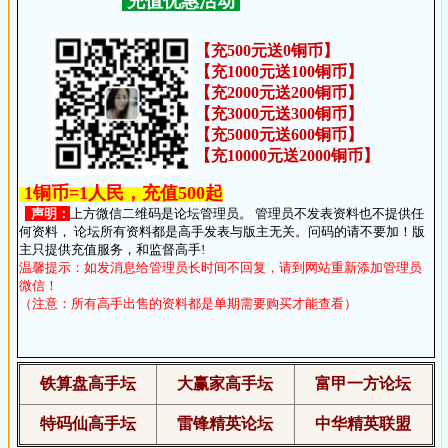
充值优惠活动
【充500元送0铜币】
【充1000元送100铜币】
【充2000元送200铜币】
【充3000元送300铜币】
【充5000元送600铜币】
【充10000元送2000铜币】
1铜币=1人民，充值500起
声明：
上方微信二维码是论坛管理员。 管理员不发表资料也不提供任
何资料， 论坛所有资料都是高手发表与版主无关。问码的请不要加！版
主只提供充值服务，和监督高手!
温馨提示：如发消息给管理员长时间不回复，请到网站重新添加管理员
微信！
（注意：所有高手出售的资料都是单期需要购买才能查看）
铁算盘高手坛
大赢家高手坛
富甲一方论坛
特码仙高手坛
雷锋精英论坛
中华精英联盟