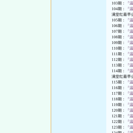
103期：
『
104期：
『
满堂红最早公开
105期：
『
106期：
『
107期：
『
108期：
『
109期：
『
110期：
『
111期：
『
112期：
『
113期：
『
114期：
『
满堂红最早公开
115期：
『
116期：
『
117期：
『
118期：
『
119期：
『
120期：
『
121期：
『
122期：
『
123期：
『
124期：
『