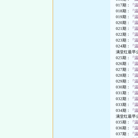
017期：
『
018期：
『
019期：
『
020期：
『
021期：
『
022期：
『
023期：
『
024期：
『
满堂红最早公开
025期：
『
026期：
『
027期：
『
028期：
『
029期：
『
030期：
『
031期：
『
032期：
『
033期：
『
034期：
『
满堂红最早公开
035期：
『
036期：
『
037期：
『