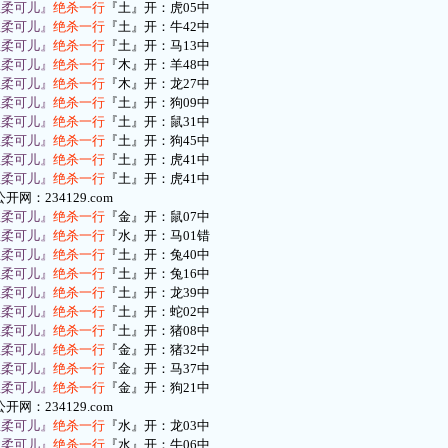
温柔可儿』
绝杀一行
『土』开：虎05中
温柔可儿』
绝杀一行
『土』开：牛42中
温柔可儿』
绝杀一行
『土』开：马13中
温柔可儿』
绝杀一行
『木』开：羊48中
温柔可儿』
绝杀一行
『木』开：龙27中
温柔可儿』
绝杀一行
『土』开：狗09中
温柔可儿』
绝杀一行
『土』开：鼠31中
温柔可儿』
绝杀一行
『土』开：狗45中
温柔可儿』
绝杀一行
『土』开：虎41中
温柔可儿』
绝杀一行
『土』开：虎41中
网：234129.com
温柔可儿』
绝杀一行
『金』开：鼠07中
温柔可儿』
绝杀一行
『水』开：马01错
温柔可儿』
绝杀一行
『土』开：兔40中
温柔可儿』
绝杀一行
『土』开：兔16中
温柔可儿』
绝杀一行
『土』开：龙39中
温柔可儿』
绝杀一行
『土』开：蛇02中
温柔可儿』
绝杀一行
『土』开：猪08中
温柔可儿』
绝杀一行
『金』开：猪32中
温柔可儿』
绝杀一行
『金』开：马37中
温柔可儿』
绝杀一行
『金』开：狗21中
网：234129.com
温柔可儿』
绝杀一行
『水』开：龙03中
温柔可儿』
绝杀一行
『水』开：牛06中