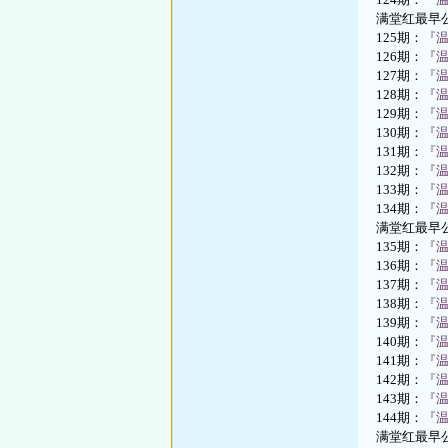
满堂红最早公开
125期：
『
126期：
『
127期：
『
128期：
『
129期：
『
130期：
『
131期：
『
132期：
『
133期：
『
134期：
『
满堂红最早公开
135期：
『
136期：
『
137期：
『
138期：
『
139期：
『
140期：
『
141期：
『
142期：
『
143期：
『
144期：
『
满堂红最早公开