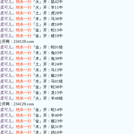
温柔可儿』
绝杀一行
『火』开：鼠42中
温柔可儿』
绝杀一行
『火』开：羊11中
温柔可儿』
绝杀一行
『土』开：虎28中
温柔可儿』
绝杀一行
『木』开：马36中
温柔可儿』
绝杀一行
『土』开：虎16中
温柔可儿』
绝杀一行
『金』开：蛇13中
温柔可儿』
绝杀一行
『金』开：猪19中
网：234129.com
温柔可儿』
绝杀一行
『金』开：蛇01错
温柔可儿』
绝杀一行
『木』开：兔03中
温柔可儿』
绝杀一行
『木』开：兔39中
温柔可儿』
绝杀一行
『土』开：羊24中
温柔可儿』
绝杀一行
『水』开：马13中
温柔可儿』
绝杀一行
『水』开：猴23中
温柔可儿』
绝杀一行
『水』开：马01错
温柔可儿』
绝杀一行
『金』开：蛇38中
温柔可儿』
绝杀一行
『金』开：龙15中
温柔可儿』
绝杀一行
『火』开：羊48错
网：234129.com
温柔可儿』
绝杀一行
『金』开：蛇14中
温柔可儿』
绝杀一行
『金』开：羊48中
温柔可儿』
绝杀一行
『金』开：猴23中
温柔可儿』
绝杀一行
『木』开：鼠31中
温柔可儿』
绝杀一行
『木』开：鸡10中