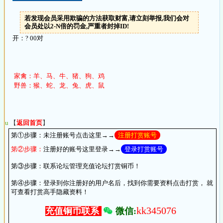
若发现会员采用欺骗的方法获取财富,请立刻举报,我们会对
会员处以2-N倍的罚金,严重者封掉ID!
开：? 00对
家禽：羊、马、牛、猪、狗、鸡
野兽：猴、蛇、龙、兔、虎、鼠
u
【
返回首页
】
第①步骤：
未注册账号点击这里→→
注册打赏账号
第②步骤：
注册好的账号这里登录→→
登录打赏账号
第③步骤：
联系论坛管理充值论坛打赏铜币！
第④步骤：
登录到你注册好的用户名后，找到你需要资料点击打赏， 就
可查看打赏高手隐藏资料！
kk345076
微信:
充值铜币联系