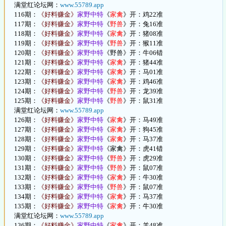
满堂红论坛网：
www.55789.app
116期：
《好料赚金》
家野中特
《
家禽
》开：鸡22准
117期：
《好料赚金》
家野中特
《
野兽
》开：兔16准
118期：
《好料赚金》
家野中特
《
家禽
》开：猪08准
119期：
《好料赚金》
家野中特
《
野兽
》开：猴11准
120期：
《好料赚金》
家野中特
《野兽》开：牛06错
121期：
《好料赚金》
家野中特
《
家禽
》开：猪44准
122期：
《好料赚金》
家野中特
《
家禽
》开：马01准
123期：
《好料赚金》
家野中特
《
家禽
》开：鸡46准
124期：
《好料赚金》
家野中特
《
野兽
》开：龙39准
125期：
《好料赚金》
家野中特
《
野兽
》开：鼠31准
满堂红论坛网：
www.55789.app
126期：
《好料赚金》
家野中特
《
家禽
》开：马49准
127期：
《好料赚金》
家野中特
《
家禽
》开：狗45准
128期：
《好料赚金》
家野中特
《
家禽
》开：马37准
129期：
《好料赚金》
家野中特
《家禽》开：虎41错
130期：
《好料赚金》
家野中特
《
野兽
》开：虎29准
131期：
《好料赚金》
家野中特
《
野兽
》开：鼠07准
132期：
《好料赚金》
家野中特
《
家禽
》开：牛30准
133期：
《好料赚金》
家野中特
《
野兽
》开：鼠07准
134期：
《好料赚金》
家野中特
《
家禽
》开：马37准
135期：
《好料赚金》
家野中特
《
家禽
》开：牛30准
满堂红论坛网：
www.55789.app
136期：
《好料赚金》
家野中特
《
家禽
》开：羊48准