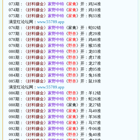
073期：
《好料赚金》
家野中特
《
家禽
》开：鸡34准
074期：
《好料赚金》
家野中特
《
家禽
》开：鸡10准
075期：
《好料赚金》
家野中特
《
家禽
》开：狗33准
满堂红论坛网：
www.55789.app
076期：
《好料赚金》
家野中特
《家禽》开：蛇02错
077期：
《好料赚金》
家野中特
《
野兽
》开：虎29准
078期：
《好料赚金》
家野中特
《
家禽
》开：鸡46准
079期：
《好料赚金》
家野中特
《
野兽
》开：猴35准
080期：
《好料赚金》
家野中特
《
野兽
》开：龙03准
081期：
《好料赚金》
家野中特
《
野兽
》开：虎17准
082期：
《好料赚金》
家野中特
《
野兽
》开：龙27准
083期：
《好料赚金》
家野中特
《
野兽
》开：虎05准
084期：
《好料赚金》
家野中特
《
野兽
》开：兔16准
085期：
《好料赚金》
家野中特
《
野兽
》开：鼠19准
满堂红论坛网：
www.55789.app
086期：
《好料赚金》
家野中特
《
野兽
》开：羊12错
087期：
《好料赚金》
家野中特
《
野兽
》开：蛇26准
088期：
《好料赚金》
家野中特
《家禽》开：龙27错
089期：
《好料赚金》
家野中特
《
家禽
》开：马49准
090期：
《好料赚金》
家野中特
《
家禽
》开：羊36准
091期：
《好料赚金》
家野中特
《
家禽
》开：马37准
092期：
《好料赚金》
家野中特
《
家禽
》开：牛06准
093期：
《好料赚金》
家野中特
《
野兽
》开：兔40准